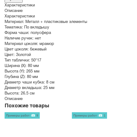
Характеристики
Описание
Характеристики
Материал:
Металл + пластиковые элементы
Тематика:
По вкладышу
Форма чаши:
полусфера
Наличие ручек:
нет
Материал цоколя:
мрамор
Цвет цоколя:
бежевый
Цвет:
Золотой
Тип таблички:
50*17
Ширина (X):
80 мм
Высота (Y):
265 мм
Глубина (Z):
80 мм
Диаметр чаши кубка:
8 см
Диаметр вкладыша:
25 мм
Высота:
26.5 см
Описание
Похожие товары
Примеры работ
9
Примеры работ
1