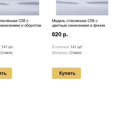
теклянная C58 с
Медаль стеклянная C58 с
нанесением и оборотом
цветным нанесением и фоном
620 р.
:
141 шт.
В наличии:
141 шт.
:
Стекло
Материал:
Стекло
ить
Купить