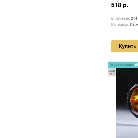
518 р.
В наличии:
214
Материал:
Сте
Купить
Примеры работ