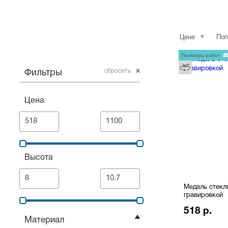
Цене
Поп
Примеры работ
сбросить
Фильтры
Цена
Высота
Медаль стекл
гравировкой
518 р.
Материал