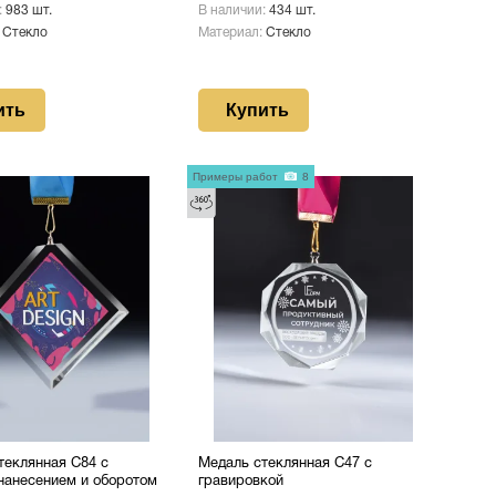
:
983 шт.
В наличии:
434 шт.
:
Стекло
Материал:
Стекло
ить
Купить
Примеры работ
8
теклянная C84 с
Медаль стеклянная C47 с
нанесением и оборотом
гравировкой