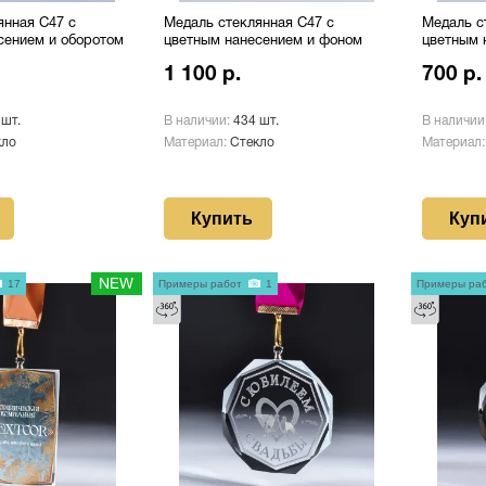
янная C47 с
Медаль стеклянная C47 с
Медаль с
сением и оборотом
цветным нанесением и фоном
цветным 
1 100 р.
700 р.
 шт.
В наличии:
434 шт.
В наличии
кло
Материал:
Стекло
Материал
Купить
Куп
17
NEW
Примеры работ
1
Примеры ра