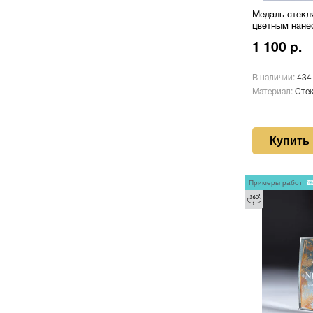
Медаль стекл
цветным нане
1 100 р.
В наличии:
434
Материал:
Сте
Купить
Примеры работ