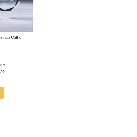
янная C58 с
 шт.
кло