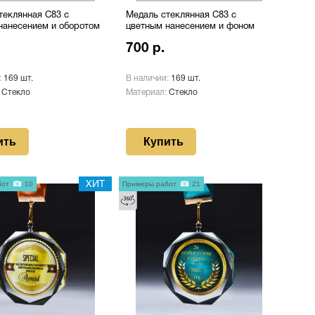
теклянная C83 с
Медаль стеклянная C83 с
нанесением и оборотом
цветным нанесением и фоном
700 р.
:
169 шт.
В наличии:
169 шт.
:
Стекло
Материал:
Стекло
ить
Купить
бот
10
ХИТ
Примеры работ
21