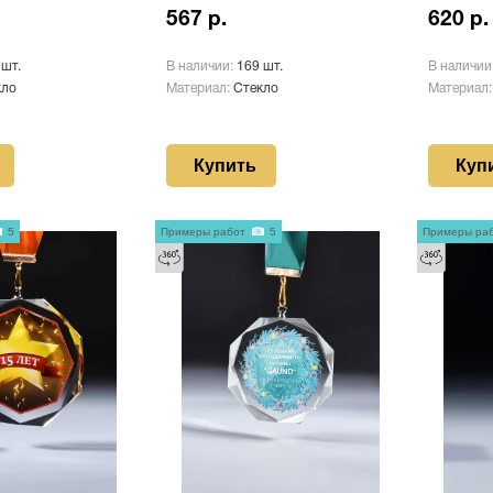
567 р.
620 р.
 шт.
В наличии:
169 шт.
В наличии
кло
Материал:
Стекло
Материал
Купить
Куп
5
Примеры работ
5
Примеры ра