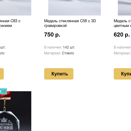
янная C83 с
Медаль стеклянная C58 с 3D
Медаль с
сением
гравировкой
цветным 
750 р.
620 р.
 шт.
В наличии:
142 шт.
В наличии
кло
Материал:
Стекло
Материал
Купить
Куп
15