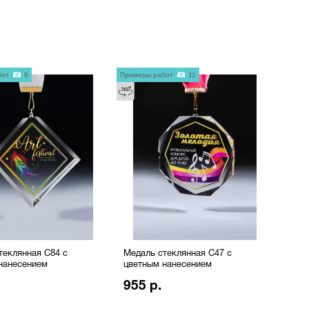
бот
6
Примеры работ
11
теклянная C84 с
Медаль стеклянная C47 с
нанесением
цветным нанесением
955 р.