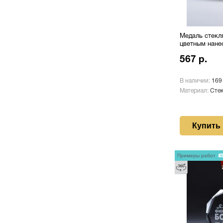
Медаль стекл
цветным нане
567 р.
В наличии:
169
Материал:
Сте
Купить
Примеры работ