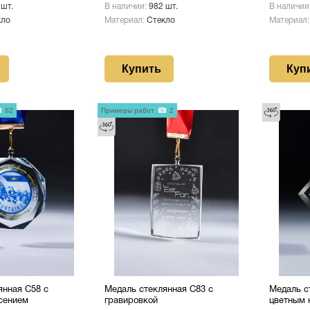
 шт.
В наличии:
982 шт.
В наличии
кло
Материал:
Стекло
Материал
Купить
Куп
62
Примеры работ
2
янная C58 с
Медаль стеклянная C83 с
Медаль с
сением
гравировкой
цветным 