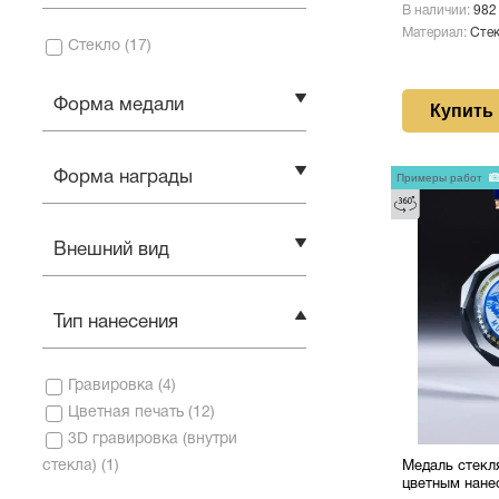
В наличии:
982
Материал:
Сте
Стекло
(
17
)
Форма медали
Купить
Форма награды
Примеры работ
Внешний вид
Тип нанесения
Гравировка
(
4
)
Цветная печать
(
12
)
3D гравировка (внутри
стекла)
(
1
)
Медаль стекл
цветным нане