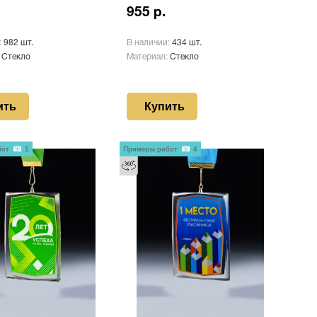
955 р.
:
982 шт.
В наличии:
434 шт.
:
Стекло
Материал:
Стекло
ить
Купить
бот
1
Примеры работ
4