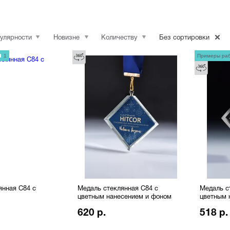
улярности
Новизне
Количеству
Без сортировки
1
Примеры ра
янная C84 с
Медаль стеклянная C84 с
Медаль с
цветным нанесением и фоном
цветным 
620 р.
518 р.