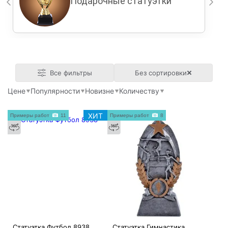
Подарочные статуэтки
Все фильтры
Без сортировки
Цене
Популярности
Новизне
Количеству
ХИТ
Примеры работ
11
Примеры работ
8
Статуэтка Футбол 8938
Статуэтка Гимнастика