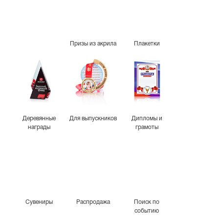
Призы из акрила
Плакетки
Деревянные
Для выпускников
Дипломы и
награды
грамоты
Сувениры
Распродажа
Поиск по
событию