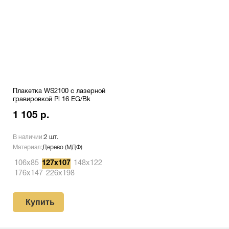
Плакетка WS2100 с лазерной
гравировкой Pl 16 EG/Bk
1 105 р.
В наличии:
2 шт.
Материал:
Дерево (МДФ)
106х85
127х107
148х122
176х147
226х198
Купить