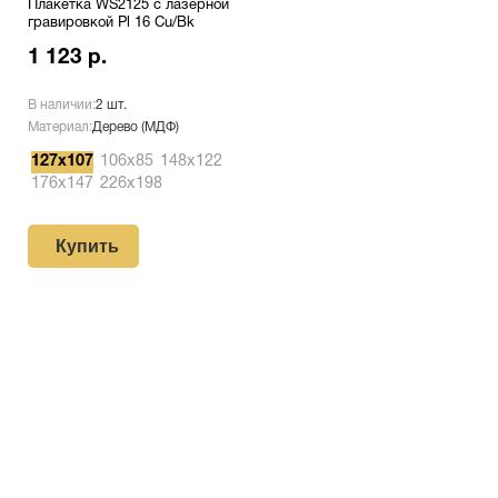
Плакетка WS2125 с лазерной
гравировкой Pl 16 Cu/Bk
1 123 р.
В наличии:
2 шт.
Материал:
Дерево (МДФ)
127х107
106х85
148х122
176х147
226х198
Купить