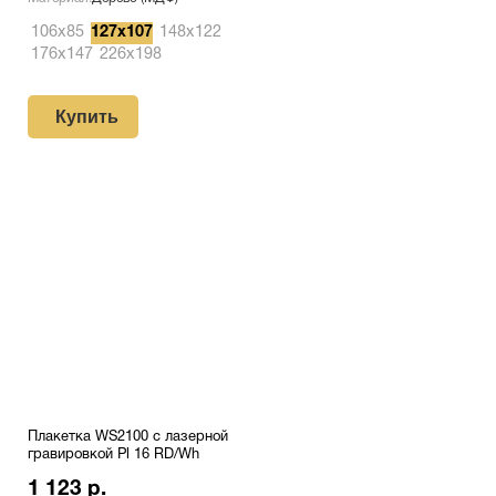
106х85
127х107
148х122
176х147
226х198
Купить
Плакетка WS2100 с лазерной
гравировкой Pl 16 RD/Wh
1 123 р.