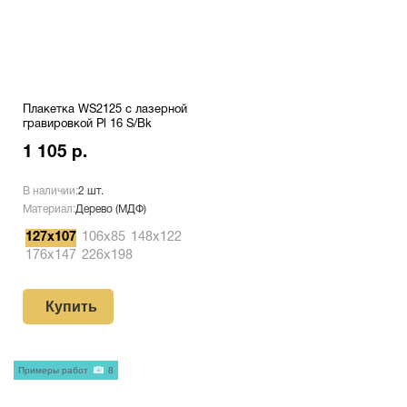
Плакетка WS2125 с лазерной
гравировкой Pl 16 S/Bk
1 105 р.
В наличии:
2 шт.
Материал:
Дерево (МДФ)
127х107
106х85
148х122
176х147
226х198
Купить
Примеры работ
8