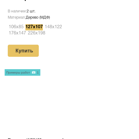
В наличии:
2 шт.
Материал:
Дерево (МДФ)
106х85
127х107
148х122
176х147
226х198
Купить
Примеры работ
1