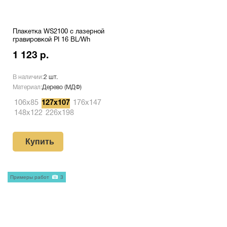
Плакетка WS2100 с лазерной
гравировкой PI 16 BL/Wh
1 123 р.
В наличии:
2 шт.
Материал:
Дерево (МДФ)
106х85
127х107
176х147
148х122
226х198
Купить
Примеры работ
3