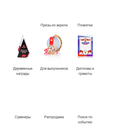
Призы из акрила
Плакетки
Деревянные
Для выпускников
Дипломы и
награды
грамоты
Сувениры
Распродажа
Поиск по
событию