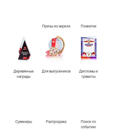
Призы из акрила
Плакетки
Деревянные
Для выпускников
Дипломы и
награды
грамоты
Сувениры
Распродажа
Поиск по
событию