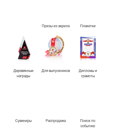
Призы из акрила
Плакетки
Деревянные
Для выпускников
Дипломы и
награды
грамоты
Сувениры
Распродажа
Поиск по
событию