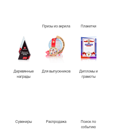
Призы из акрила
Плакетки
Деревянные
Для выпускников
Дипломы и
награды
грамоты
Сувениры
Распродажа
Поиск по
событию