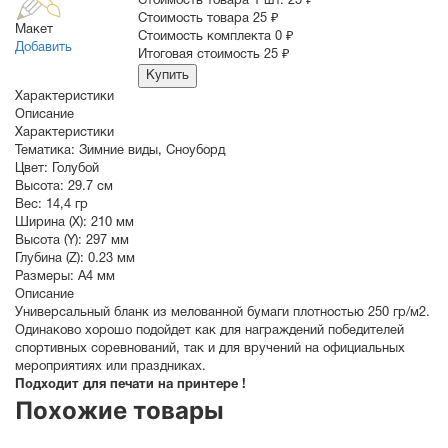
Стоимость товара 1 шт.
25 ₽
Cтоимость товара
25 ₽
Макет
Стоимость комплекта
0 ₽
Добавить
Итоговая стоимость
25 ₽
Купить
Характеристики
Описание
Характеристики
Тематика:
Зимние виды
,
Сноуборд
Цвет:
Голубой
Высота:
29.7 см
Вес:
14,4 гр
Ширина (X):
210 мм
Высота (Y):
297 мм
Глубина (Z):
0.23 мм
Размеры:
A4 мм
Описание
Универсальный бланк из мелованной бумаги плотностью 250 гр/м2.
Одинаково хорошо подойдет как для награждений победителей
спортивных соревнований, так и для вручений на официальных
мероприятиях или праздниках.
Подходит для печати на принтере !
Похожие товары