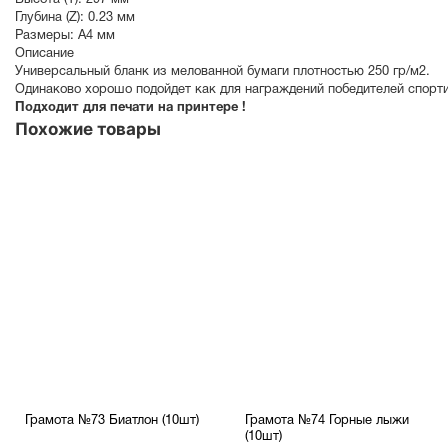
Высота (Y):
297 мм
Глубина (Z):
0.23 мм
Размеры:
A4 мм
Описание
Универсальный бланк из мелованной бумаги плотностью 250 гр/м2.
Одинаково хорошо подойдет как для награждений победителей спорти
Подходит для печати на принтере !
Похожие товары
Грамота №73 Биатлон (10шт)
Грамота №74 Горные лыжи
(10шт)