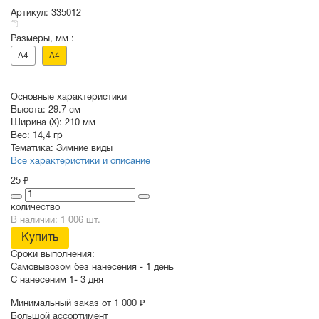
Артикул:
335012
Размеры, мм :
СУВЕНИРЫ
РАСПРОДАЖА
ПОИСК ПО
ЗНАЧКИ
A4
A4
СОБЫТИЮ
Основные характеристики
Высота:
29.7 см
Ширина (X):
210 мм
Вес:
14,4 гр
Тематика:
Зимние виды
Все характеристики и описание
25 ₽
количество
В наличии: 1 006 шт.
Купить
Сроки выполнения:
Самовывозом без нанесения -
1 день
С нанесеним
1- 3 дня
Минимальный заказ от 1 000 ₽
Большой ассортимент