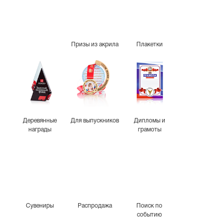
Призы из акрила
Плакетки
Деревянные
Для выпускников
Дипломы и
награды
грамоты
Сувениры
Распродажа
Поиск по
событию