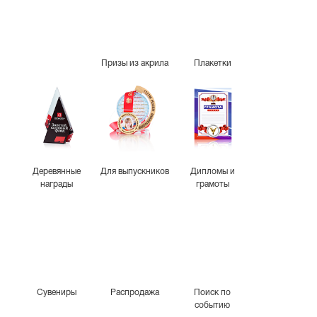
Призы из акрила
Плакетки
Деревянные
Для выпускников
Дипломы и
награды
грамоты
Сувениры
Распродажа
Поиск по
событию