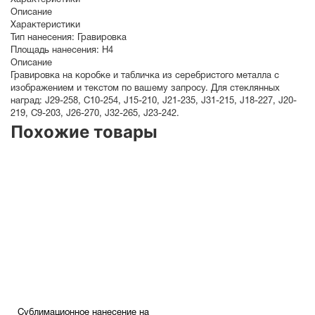
Характеристики
Описание
Характеристики
Тип нанесения:
Гравировка
Площадь нанесения:
Н4
Описание
Гравировка на коробке и табличка из серебристого металла с
изображением и текстом по вашему запросу. Для стеклянных
наград: J29-258, C10-254, J15-210, J21-235, J31-215, J18-227, J20-
219, C9-203, J26-270, J32-265, J23-242.
Похожие товары
Сублимационное нанесение на