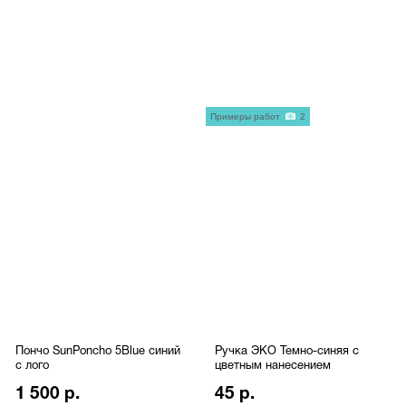
Примеры работ
2
Пончо SunPoncho 5Blue синий
Ручка ЭКО Темно-синяя с
с лого
цветным нанесением
1 500 р.
45 р.