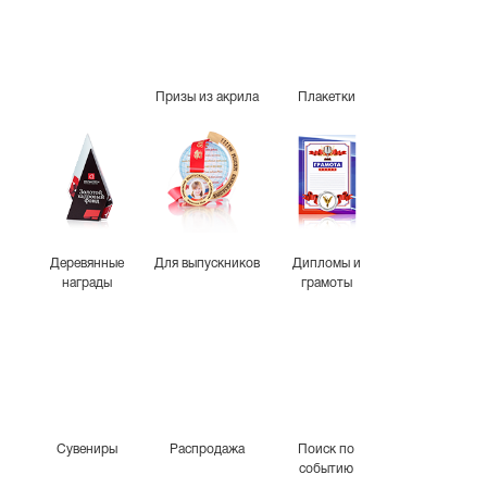
Призы из акрила
Плакетки
Деревянные
Для выпускников
Дипломы и
награды
грамоты
Сувениры
Распродажа
Поиск по
событию