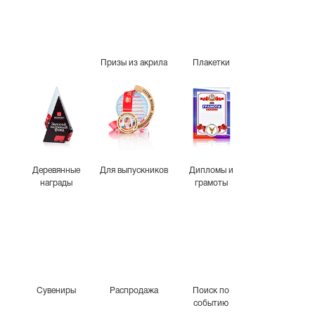
Призы из акрила
Плакетки
Деревянные
Для выпускников
Дипломы и
награды
грамоты
Сувениры
Распродажа
Поиск по
событию