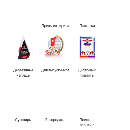
Призы из акрила
Плакетки
Деревянные
Для выпускников
Дипломы и
награды
грамоты
Сувениры
Распродажа
Поиск по
событию