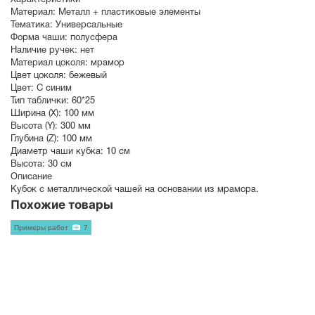
Материал:
Металл + пластиковые элементы
Тематика:
Универсальные
Форма чаши:
полусфера
Наличие ручек:
нет
Материал цоколя:
мрамор
Цвет цоколя:
бежевый
Цвет:
С синим
Тип таблички:
60*25
Ширина (X):
100 мм
Высота (Y):
300 мм
Глубина (Z):
100 мм
Диаметр чаши кубка:
10 см
Высота:
30 см
Описание
Кубок с металлической чашей на основании из мрамора.
Похожие товары
Примеры работ
7