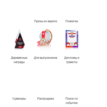
Призы из акрила
Плакетки
Деревянные
Для выпускников
Дипломы и
награды
грамоты
Сувениры
Распродажа
Поиск по
событию