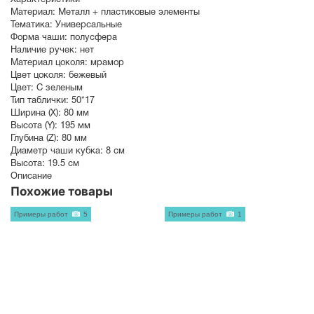
Материал:
Металл + пластиковые элементы
Тематика:
Универсальные
Форма чаши:
полусфера
Наличие ручек:
нет
Материал цоколя:
мрамор
Цвет цоколя:
бежевый
Цвет:
С зеленым
Тип таблички:
50*17
Ширина (X):
80 мм
Высота (Y):
195 мм
Глубина (Z):
80 мм
Диаметр чаши кубка:
8 см
Высота:
19.5 см
Описание
Похожие товары
Примеры работ
5
Примеры работ
1