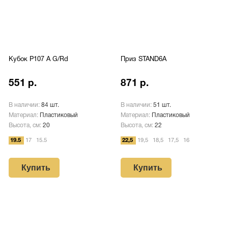
Кубок P107 A G/Rd
Приз STAND6A
551 р.
871 р.
В наличии:
84 шт.
В наличии:
51 шт.
Материал:
Пластиковый
Материал:
Пластиковый
Высота, см:
20
Высота, см:
22
19.5
17
15.5
22,5
19,5
18,5
17,5
16
Купить
Купить