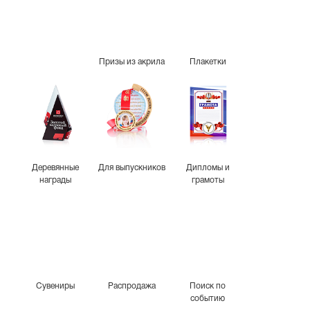
Призы из акрила
Плакетки
Деревянные
Для выпускников
Дипломы и
награды
грамоты
Сувениры
Распродажа
Поиск по
событию