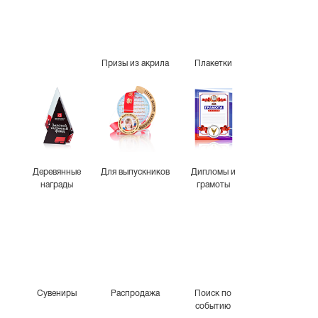
Призы из акрила
Плакетки
Деревянные
Для выпускников
Дипломы и
награды
грамоты
Сувениры
Распродажа
Поиск по
событию