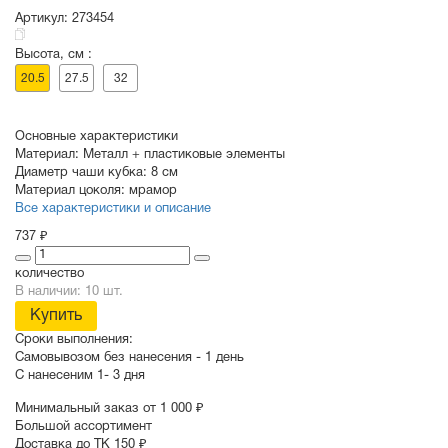
Артикул:
273454
Высота, см :
СУВЕНИРЫ
РАСПРОДАЖА
ПОИСК ПО
ЗНАЧКИ
20.5
27.5
32
СОБЫТИЮ
Основные характеристики
Материал:
Металл + пластиковые элементы
Диаметр чаши кубка:
8 см
Материал цоколя:
мрамор
Все характеристики и описание
737 ₽
количество
В наличии: 10 шт.
Купить
Сроки выполнения:
Самовывозом без нанесения -
1 день
С нанесеним
1- 3 дня
Минимальный заказ от 1 000 ₽
Большой ассортимент
Доставка до ТК 150 ₽