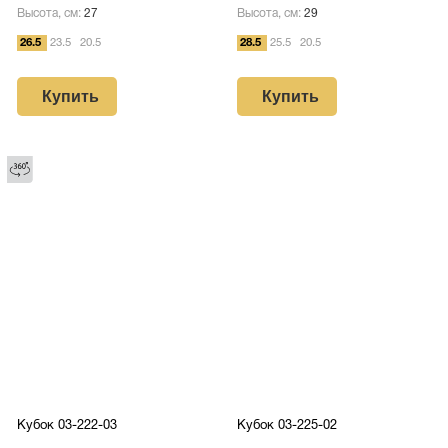
Высота, см:
27
Высота, см:
29
26.5
23.5
20.5
28.5
25.5
20.5
Купить
Купить
Кубок 03-222-03
Кубок 03-225-02