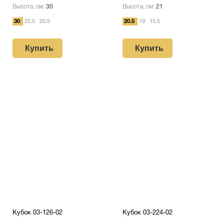
Высота, см:
30
Высота, см:
21
30
25.5
20.5
20.5
19
15.5
Купить
Купить
Кубок 03-126-02
Кубок 03-224-02