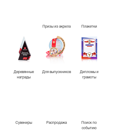
Призы из акрила
Плакетки
Деревянные
Для выпускников
Дипломы и
награды
грамоты
Сувениры
Распродажа
Поиск по
событию