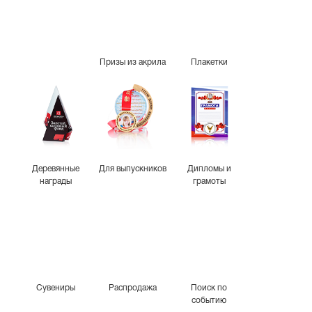
Призы из акрила
Плакетки
Деревянные
Для выпускников
Дипломы и
награды
грамоты
Сувениры
Распродажа
Поиск по
событию