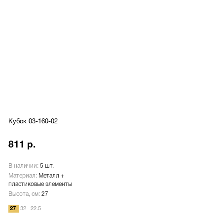
Кубок 03-160-02
811 р.
В наличии:
5 шт.
Материал:
Металл +
пластиковые элементы
Высота, см:
27
27
32
22.5