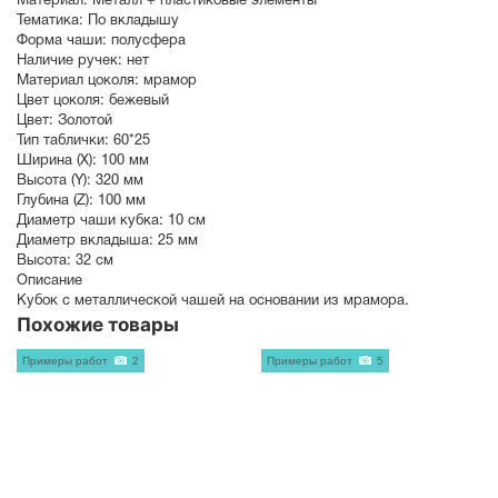
Материал:
Металл + пластиковые элементы
Тематика:
По вкладышу
Форма чаши:
полусфера
Наличие ручек:
нет
Материал цоколя:
мрамор
Цвет цоколя:
бежевый
Цвет:
Золотой
Тип таблички:
60*25
Ширина (X):
100 мм
Высота (Y):
320 мм
Глубина (Z):
100 мм
Диаметр чаши кубка:
10 см
Диаметр вкладыша:
25 мм
Высота:
32 см
Описание
Кубок с металлической чашей на основании из мрамора.
Похожие товары
Примеры работ
2
Примеры работ
5