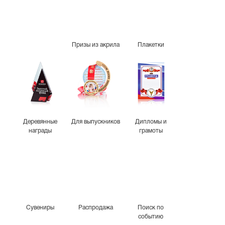
Призы из акрила
Плакетки
Деревянные
Для выпускников
Дипломы и
награды
грамоты
Сувениры
Распродажа
Поиск по
событию