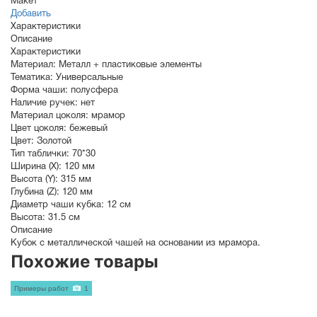
Макет
Добавить
Характеристики
Описание
Характеристики
Материал:
Металл + пластиковые элементы
Тематика:
Универсальные
Форма чаши:
полусфера
Наличие ручек:
нет
Материал цоколя:
мрамор
Цвет цоколя:
бежевый
Цвет:
Золотой
Тип таблички:
70*30
Ширина (X):
120 мм
Высота (Y):
315 мм
Глубина (Z):
120 мм
Диаметр чаши кубка:
12 см
Высота:
31.5 см
Описание
Кубок с металлической чашей на основании из мрамора.
Похожие товары
Примеры работ
1