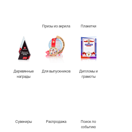
Призы из акрила
Плакетки
Деревянные
Для выпускников
Дипломы и
награды
грамоты
Сувениры
Распродажа
Поиск по
событию