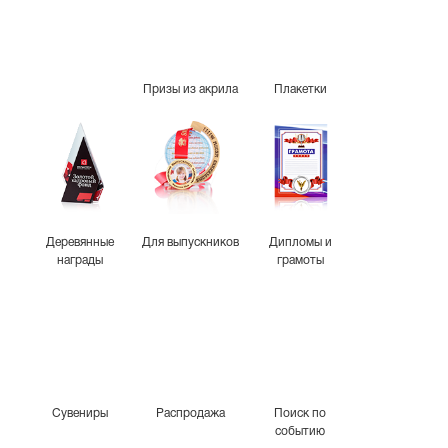
Призы из акрила
Плакетки
Деревянные
Для выпускников
Дипломы и
награды
грамоты
Сувениры
Распродажа
Поиск по
событию