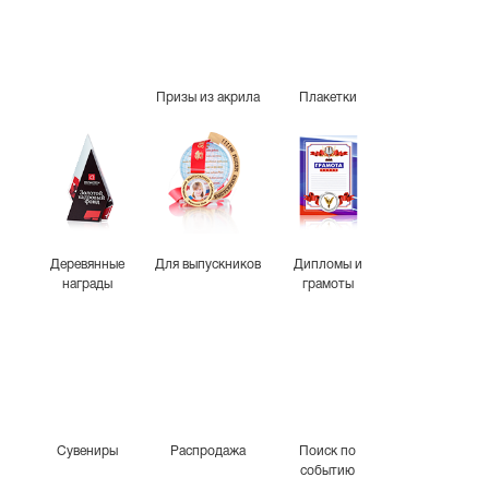
Призы из акрила
Плакетки
Деревянные
Для выпускников
Дипломы и
награды
грамоты
Сувениры
Распродажа
Поиск по
событию