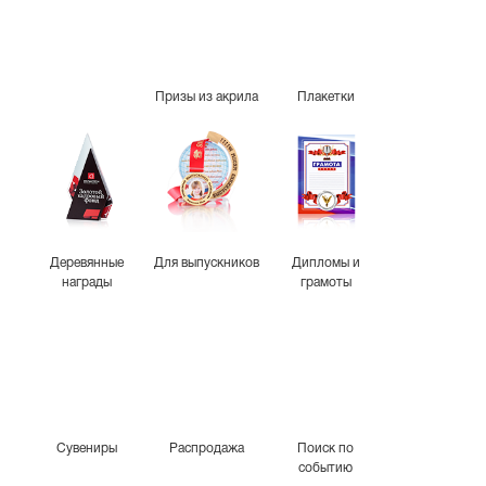
Призы из акрила
Плакетки
Деревянные
Для выпускников
Дипломы и
награды
грамоты
Сувениры
Распродажа
Поиск по
событию