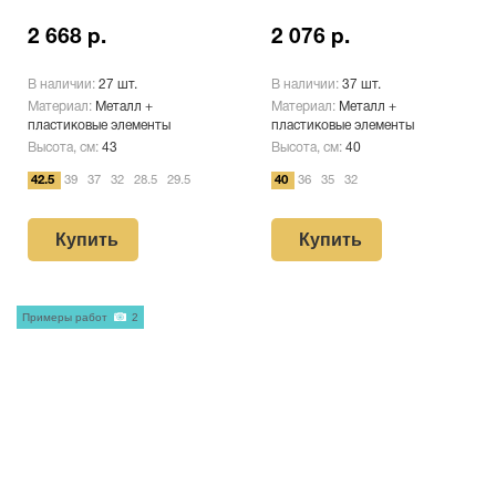
2 668 р.
2 076 р.
В наличии:
27 шт.
В наличии:
37 шт.
Материал:
Металл +
Материал:
Металл +
пластиковые элементы
пластиковые элементы
Высота, см:
43
Высота, см:
40
42.5
39
37
32
28.5
29.5
40
36
35
32
Купить
Купить
Примеры работ
2