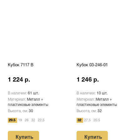
Кубок 7117 B
Кубок 03-246-01
1 224 р.
1 246 р.
В наличии:
61 шт.
В наличии:
10 шт.
Материал:
Металл +
Материал:
Металл +
пластиковые элементы
пластиковые элементы
Высота, см:
30
Высота, см:
32
29.5
19
26
32
22.5
32
27.5
20.5
Купить
Купить