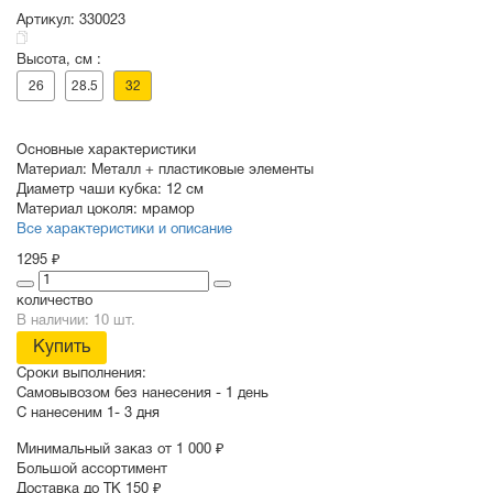
Артикул:
330023
Высота, см :
СУВЕНИРЫ
РАСПРОДАЖА
ПОИСК ПО
ЗНАЧКИ
26
28.5
32
СОБЫТИЮ
Основные характеристики
Материал:
Металл + пластиковые элементы
Диаметр чаши кубка:
12 см
Материал цоколя:
мрамор
Все характеристики и описание
1295 ₽
количество
В наличии: 10 шт.
Купить
Сроки выполнения:
Самовывозом без нанесения -
1 день
С нанесеним
1- 3 дня
Минимальный заказ от 1 000 ₽
Большой ассортимент
Доставка до ТК 150 ₽