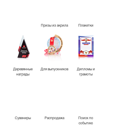
Призы из акрила
Плакетки
Деревянные
Для выпускников
Дипломы и
награды
грамоты
Сувениры
Распродажа
Поиск по
событию