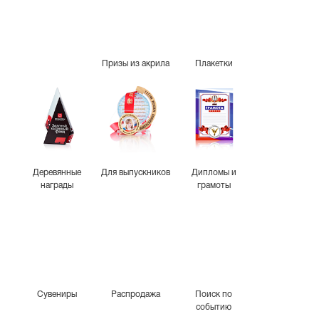
Призы из акрила
Плакетки
Деревянные
Для выпускников
Дипломы и
награды
грамоты
Сувениры
Распродажа
Поиск по
событию