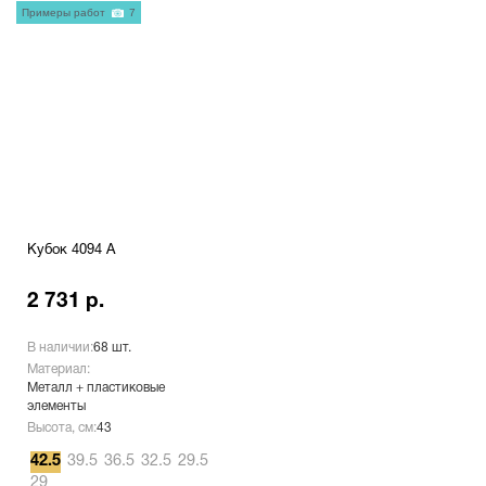
Примеры работ
7
Кубок 4094 A
2 731 р.
В наличии:
68 шт.
Материал:
Металл + пластиковые
элементы
Высота, см:
43
42.5
39.5
36.5
32.5
29.5
29