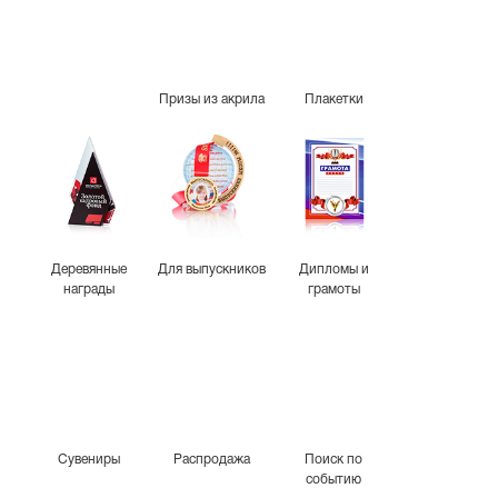
Призы из акрила
Плакетки
Деревянные
Для выпускников
Дипломы и
награды
грамоты
Сувениры
Распродажа
Поиск по
событию