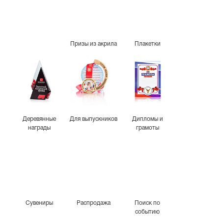
Призы из акрила
Плакетки
Деревянные
Для выпускников
Дипломы и
награды
грамоты
Сувениры
Распродажа
Поиск по
событию