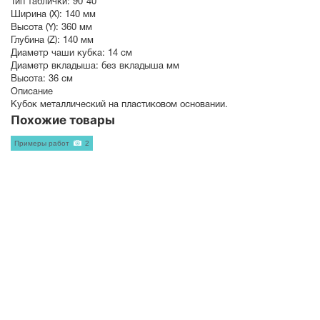
Тип таблички:
90*40
Ширина (X):
140 мм
Высота (Y):
360 мм
Глубина (Z):
140 мм
Диаметр чаши кубка:
14 см
Диаметр вкладыша:
без вкладыша мм
Высота:
36 см
Описание
Кубок металлический на пластиковом основании.
Похожие товары
Примеры работ
2