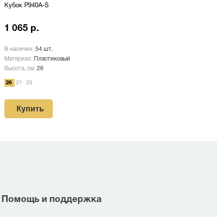
Кубок P940A-S
1 065 р.
В наличии:
54 шт.
Материал:
Пластиковый
Высота, см:
26
26
21
23
Купить
Помощь и поддержка