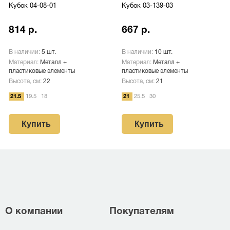
Кубок 04-08-01
Кубок 03-139-03
814 р.
667 р.
В наличии:
5 шт.
В наличии:
10 шт.
Материал:
Металл +
Материал:
Металл +
пластиковые элементы
пластиковые элементы
Высота, см:
22
Высота, см:
21
21.5
19.5
18
21
25.5
30
Купить
Купить
О компании
Покупателям