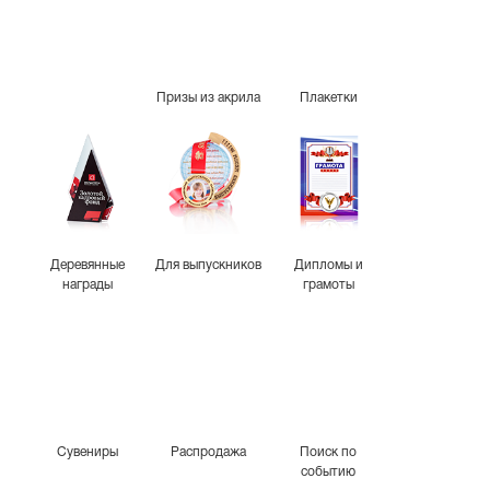
Призы из акрила
Плакетки
Деревянные
Для выпускников
Дипломы и
награды
грамоты
Сувениры
Распродажа
Поиск по
событию