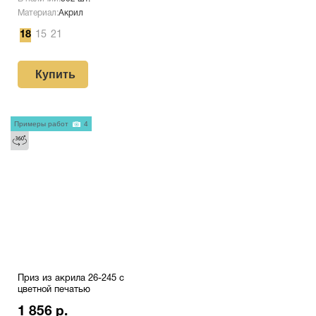
Материал:
Акрил
18
15
21
Купить
Примеры работ
4
Приз из акрила 26-245 с
цветной печатью
1 856 р.