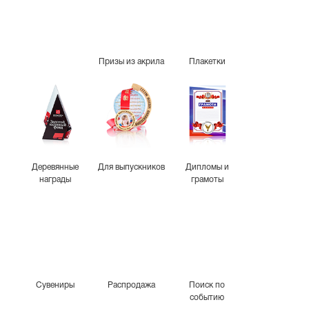
Призы из акрила
Плакетки
Деревянные
Для выпускников
Дипломы и
награды
грамоты
Сувениры
Распродажа
Поиск по
событию