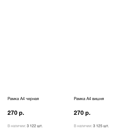
Рамка A4 черная
Рамка A4 вишня
270 р.
270 р.
В наличии:
3 122 шт.
В наличии:
3 125 шт.