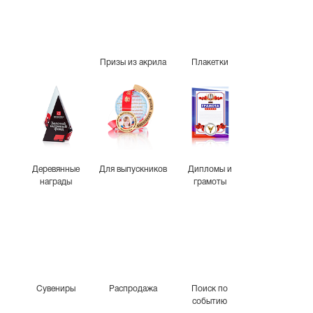
Призы из акрила
Плакетки
Деревянные
Для выпускников
Дипломы и
награды
грамоты
Сувениры
Распродажа
Поиск по
событию