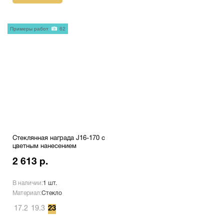
Примеры работ
62
Стеклянная награда J16-170 с
цветным нанесением
2 613 р.
В наличии:
1 шт.
Материал:
Стекло
17.2
19.3
23