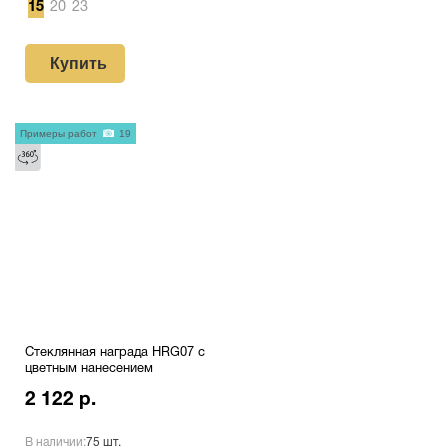
15
20
23
Купить
Примеры работ
19
Стеклянная награда HRG07 с
цветным нанесением
2 122 р.
В наличии:
75 шт.