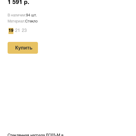
1 591 р.
В наличии:
94 шт.
Материал:
Стекло
19
21
23
Купить
Стеклянная награда FC03-M в