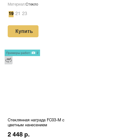
Материал:
Стекло
19
21
23
Купить
Примеры работ
2
Стеклянная награда FC03-M с
цветным нанесением
2 448 р.