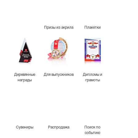
Призы из акрила
Плакетки
Деревянные
Для выпускников
Дипломы и
награды
грамоты
Сувениры
Распродажа
Поиск по
событию