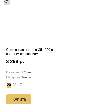
Стеклянная награда C51-200 с
цветным нанесением
3 298 р.
В наличии:
170 шт.
Материал:
Стекло
20
23
17
Купить