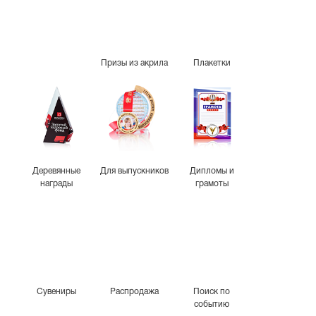
Призы из акрила
Плакетки
Деревянные
Для выпускников
Дипломы и
награды
грамоты
Сувениры
Распродажа
Поиск по
событию