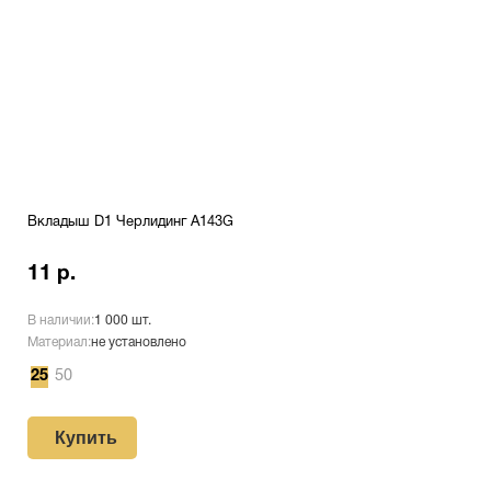
Вкладыш D1 Черлидинг A143G
11 р.
В наличии:
1 000 шт.
Материал:
не установлено
25
50
Купить