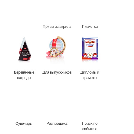
Призы из акрила
Плакетки
Деревянные
Для выпускников
Дипломы и
награды
грамоты
Сувениры
Распродажа
Поиск по
событию