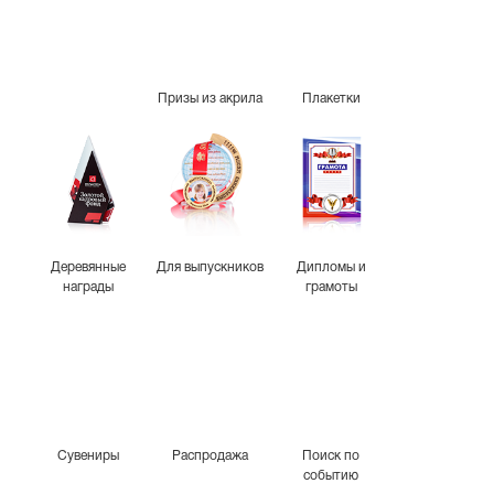
Призы из акрила
Плакетки
Деревянные
Для выпускников
Дипломы и
награды
грамоты
Сувениры
Распродажа
Поиск по
событию