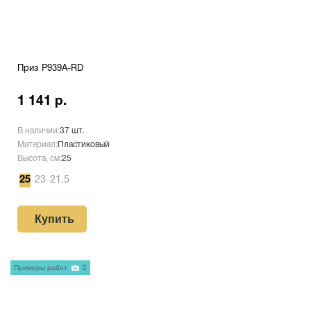
Приз P939A-RD
1 141 р.
В наличии:
37 шт.
Материал:
Пластиковый
Высота, см:
25
25
23
21.5
Купить
Примеры работ
2