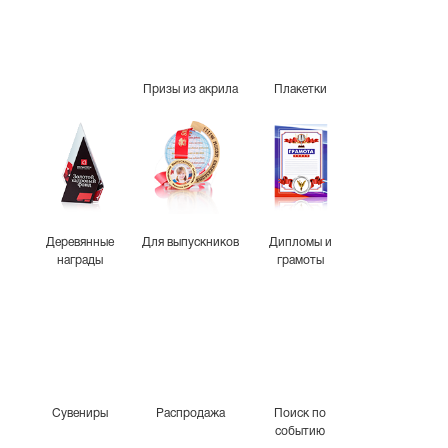
Призы из акрила
Плакетки
Деревянные
Для выпускников
Дипломы и
награды
грамоты
Сувениры
Распродажа
Поиск по
событию