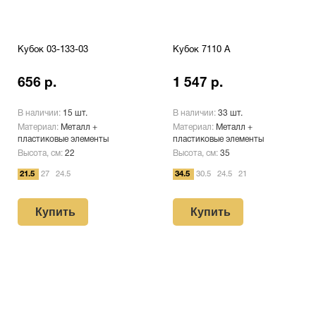
Кубок 03-133-03
Кубок 7110 A
656 р.
1 547 р.
В наличии:
15 шт.
В наличии:
33 шт.
Материал:
Металл +
Материал:
Металл +
пластиковые элементы
пластиковые элементы
Высота, см:
22
Высота, см:
35
21.5
27
24.5
34.5
30.5
24.5
21
Купить
Купить