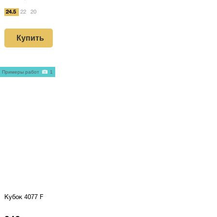
24.5
22
20
Купить
Примеры работ
1
Кубок 4077 F