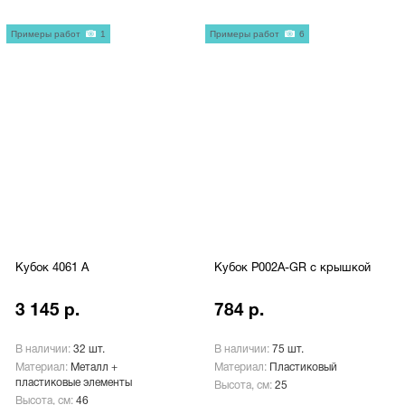
Примеры работ
1
Примеры работ
6
Кубок 4061 A
Кубок P002A-GR с крышкой
3 145 р.
784 р.
В наличии:
32 шт.
В наличии:
75 шт.
Материал:
Металл +
Материал:
Пластиковый
пластиковые элементы
Высота, см:
25
Высота, см:
46