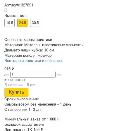
Артикул:
327891
Высота, см :
СУВЕНИРЫ
РАСПРОДАЖА
ПОИСК ПО
ЗНАЧКИ
19.5
24.5
30.5
СОБЫТИЮ
Основные характеристики
Материал:
Металл + пластиковые элементы
Диаметр чаши кубка:
10 см
Материал цоколя:
мрамор
Все характеристики и описание
916 ₽
количество
В наличии: 15 шт.
Купить
Сроки выполнения:
Самовывозом без нанесения -
1 день
С нанесеним
1- 3 дня
Минимальный заказ от 1 000 ₽
Большой ассортимент
Доставка до ТК 150 ₽