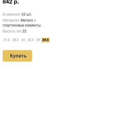
842 р.
В наличии:
42 шт.
Материал:
Металл +
пластиковые элементы
Высота, см:
22
21.5
38.5
43
33.5
29
24.5
Купить