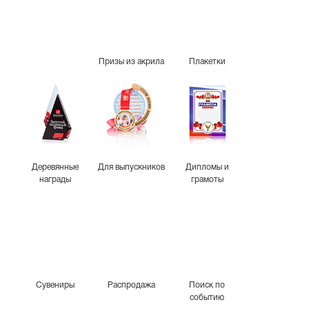
Призы из акрила
Плакетки
Деревянные
Для выпускников
Дипломы и
награды
грамоты
Сувениры
Распродажа
Поиск по
событию