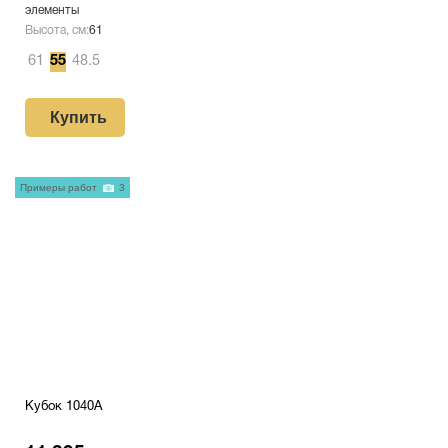
элементы
Высота, см:
61
61
55
48.5
Купить
Примеры работ
3
Кубок 1040A