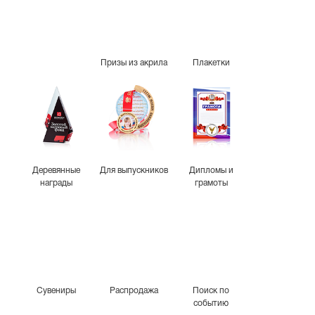
Призы из акрила
Плакетки
Деревянные
Для выпускников
Дипломы и
награды
грамоты
Сувениры
Распродажа
Поиск по
событию