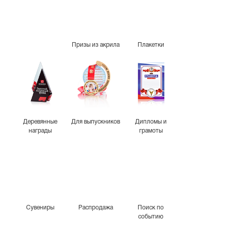
Призы из акрила
Плакетки
Деревянные
Для выпускников
Дипломы и
награды
грамоты
Сувениры
Распродажа
Поиск по
событию