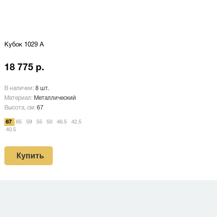
Кубок 1029 A
18 775 р.
В наличии:
8 шт.
Материал:
Металлический
Высота, см:
67
67
65
59
55
50
46.5
42.5
40.5
Купить