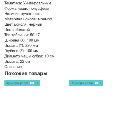
Тематика:
Универсальные
Форма чаши:
полусфера
Наличие ручек:
есть
Материал цоколя:
мрамор
Цвет цоколя:
черный
Цвет:
Золотой
Тип таблички:
50*17
Ширина (X):
100 мм
Высота (Y):
220 мм
Глубина (Z):
100 мм
Диаметр чаши кубка:
10 см
Высота:
22 см
Описание
Похожие товары
Примеры работ
11
Примеры работ
1