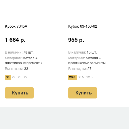
Кубок 7045A
Кубок 03-150-02
1 664 р.
955 р.
В наличии:
78 шт.
В наличии:
15 шт.
Материал:
Металл +
Материал:
Металл +
пластиковые элементы
пластиковые элементы
Высота, см:
33
Высота, см:
27
33
29
25
22
26.5
30.5
22.5
Купить
Купить