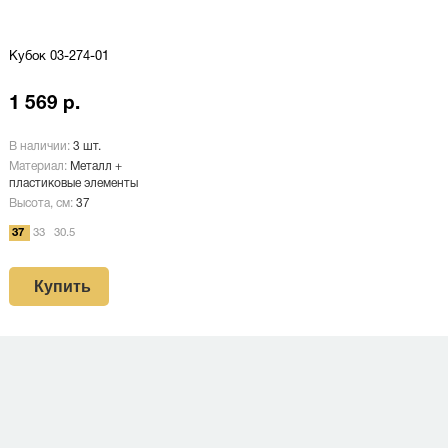
Кубок 03-274-01
1 569 р.
В наличии:
3 шт.
Материал:
Металл +
пластиковые элементы
Высота, см:
37
37
33
30.5
Купить