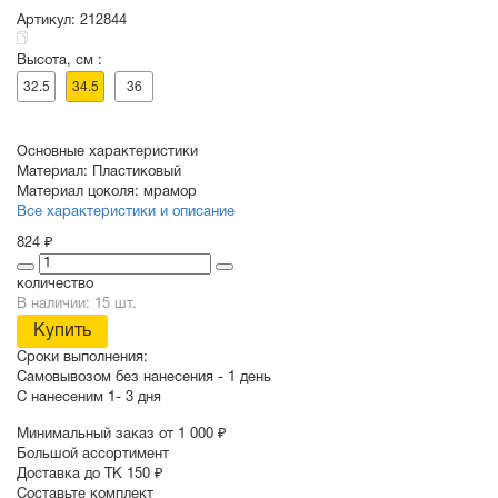
Артикул:
212844
Высота, см :
СУВЕНИРЫ
РАСПРОДАЖА
ПОИСК ПО
ЗНАЧКИ
32.5
34.5
36
СОБЫТИЮ
Основные характеристики
Материал:
Пластиковый
Материал цоколя:
мрамор
Все характеристики и описание
824 ₽
количество
В наличии: 15 шт.
Купить
Сроки выполнения:
Самовывозом без нанесения -
1 день
С нанесеним
1- 3 дня
Минимальный заказ от 1 000 ₽
Большой ассортимент
Доставка до ТК 150 ₽
Составьте комплект