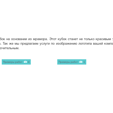
бок на основании из мрамора. Этот кубок станет не только красивым
в. Так же мы предлагаем услуги по изображению логотипа вашей компа
лючительным.
Примеры работ
4
Примеры работ
1